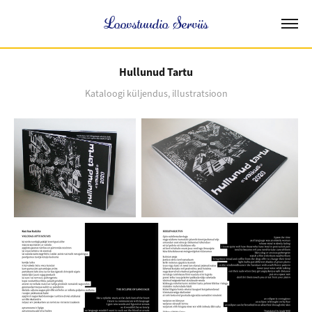
Loovstuudio Serviis
Hullunud Tartu
Kataloogi küljendus, illustratsioon